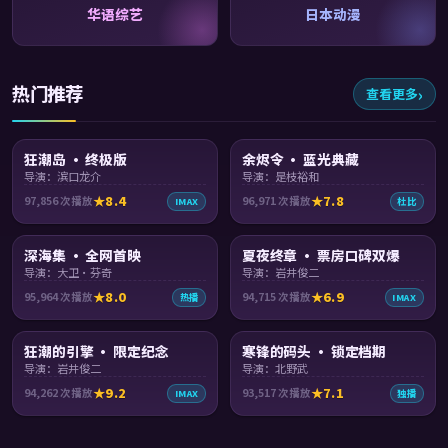
华语综艺
日本动漫
热门推荐
查看更多
99:21
99:26
狂潮岛 · 终极版
余烬令 · 蓝光典藏
导演：滨口龙介
导演：是枝裕和
8.4
7.8
97,856
次播放
96,971
次播放
IMAX
杜比
97:47
99:38
深海集 · 全网首映
夏夜终章 · 票房口碑双爆
导演：大卫·芬奇
导演：岩井俊二
8.0
6.9
95,964
次播放
94,715
次播放
热播
IMAX
99:50
99:25
狂潮的引擎 · 限定纪念
寒锋的码头 · 锁定档期
导演：岩井俊二
导演：北野武
9.2
7.1
94,262
次播放
93,517
次播放
IMAX
独播