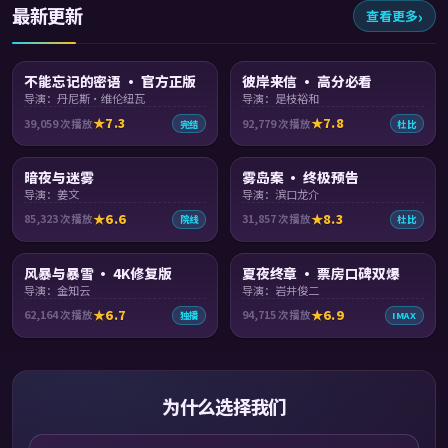
最新更新
查看更多
99:58
99:15
不能忘记的密语 · 官方正版
彼岸来信 · 高分必看
导演：丹尼斯·维伦纽瓦
导演：是枝裕和
7.3
7.8
39,059
次播放
92,779
次播放
完结
杜比
88:02
99:05
暗夜与迷雾
雾岛案 · 终极预告
导演：姜文
导演：滨口龙介
6.6
8.3
85,323
次播放
31,857
次播放
院线
杜比
99:25
99:38
风暴与暴雪 · 4K修复版
夏夜终章 · 票房口碑双爆
导演：金知云
导演：岩井俊二
6.7
6.9
62,164
次播放
94,715
次播放
独播
IMAX
为什么选择我们